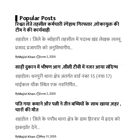
Popular Posts
रिश्वत लेते तहसील कर्मचारी रंगेहाथ गिरफ्तार ,लोकायुक्त की
टीम ने की कार्यवाही
शहडोल । जिले के ब्योहारी तहसील में पदस्थ खंड लेखक लल्लू
प्रसाद प्रजापति को अनुविभागीय…
By
June 2, 2026
Majid Khan
साड़ी दुकान में भीषण आग ,सीसी टीवी में नजर आया संदिग्ध
शहडोल। धनपुरी थाना क्षेत्र अंतर्गत वार्ड नंबर 15 (नया 17)
माईकल चौक स्थित एक नवनिर्मित…
By
June 2, 2026
Majid Khan
पति गया कमाने और पत्नी ने तीन बच्चियों के साथ खाया ज़हर ,
चारों की मौत
शहडोल । जिले के पपौंध थाना क्षेत्र के ग्राम हिरवार में ह्रदय को
झकझोर देने…
By
May 31, 2026
Majid Khan