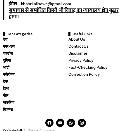
ईमेल
–
khabrilallnews@gmail.com
समाचार से सम्बंधित किसी भी विवाद का न्यायालय क्षेत्र बुढ़ार
होगा।
Top Categories
Useful Links
देश
About Us
मप्र-छग
Contact Us
शहडोल
Disclaimer
दुनिया
Privacy Policy
ऑटो
Fact-Checking Policy
मनोरंजन
Correction Policy
टेक
हेल्थ
खेल
नौकरियां
बिजनेस
© Khabrilall. All Rights Reserved.