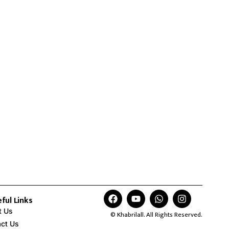
ful Links
t Us
© Khabrilall. All Rights Reserved.
act Us