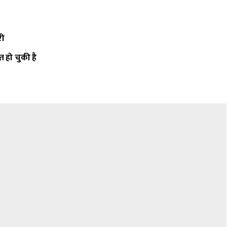
री
त हो चुकी है