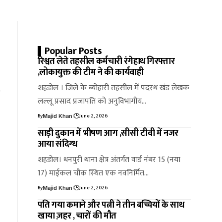
Popular Posts
रिश्वत लेते तहसील कर्मचारी रंगेहाथ गिरफ्तार
,लोकायुक्त की टीम ने की कार्यवाही
शहडोल । जिले के ब्योहारी तहसील में पदस्थ खंड लेखक
लल्लू प्रसाद प्रजापति को अनुविभागीय…
By
June 2, 2026
Majid Khan
साड़ी दुकान में भीषण आग ,सीसी टीवी में नजर
आया संदिग्ध
शहडोल। धनपुरी थाना क्षेत्र अंतर्गत वार्ड नंबर 15 (नया
17) माईकल चौक स्थित एक नवनिर्मित…
By
June 2, 2026
Majid Khan
पति गया कमाने और पत्नी ने तीन बच्चियों के साथ
खाया ज़हर , चारों की मौत