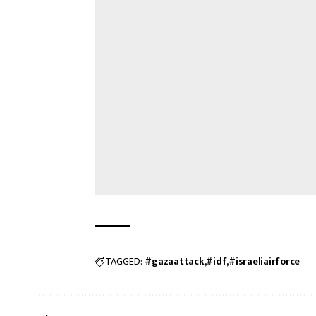
TAGGED:
#gazaattack
#idf
#israeliairforce