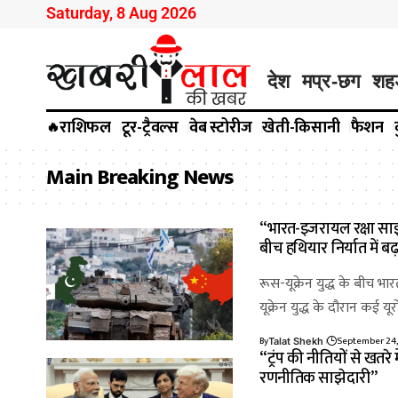
Saturday, 8 Aug 2026
देश
मप्र-छग
शह
राशिफल
टूर-ट्रैवल्स
वेब स्टोरीज
खेती-किसानी
फैशन
🔥
Main Breaking News
“भारत-इजरायल रक्षा साझे
बीच हथियार निर्यात में बढ
रूस-यूक्रेन युद्ध के बीच 
यूक्रेन युद्ध के दौरान कई 
By
September 24,
Talat Shekh
“ट्रंप की नीतियों से खतर
रणनीतिक साझेदारी”