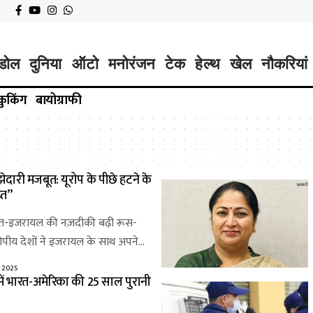
डोल
दुनिया
ऑटो
मनोरंजन
टेक
हेल्थ
खेल
नौकरियां
कुकिंग
बायोग्राफी
दारी मजबूत: यूरोप के पीछे हटने के
़त”
भारत-इजरायल की नज़दीकी बढ़ी रूस-
यूरोपीय देशों ने इजरायल के साथ अपने…
 2025
े में भारत-अमेरिका की 25 साल पुरानी