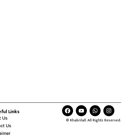
ful Links
t Us
© Khabrilall. All Rights Reserved.
act Us
aimer