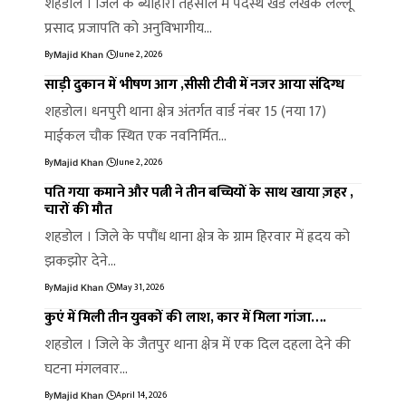
शहडोल । जिले के ब्योहारी तहसील में पदस्थ खंड लेखक लल्लू
प्रसाद प्रजापति को अनुविभागीय…
By
June 2, 2026
Majid Khan
साड़ी दुकान में भीषण आग ,सीसी टीवी में नजर आया संदिग्ध
शहडोल। धनपुरी थाना क्षेत्र अंतर्गत वार्ड नंबर 15 (नया 17)
माईकल चौक स्थित एक नवनिर्मित…
By
June 2, 2026
Majid Khan
पति गया कमाने और पत्नी ने तीन बच्चियों के साथ खाया ज़हर ,
चारों की मौत
शहडोल । जिले के पपौंध थाना क्षेत्र के ग्राम हिरवार में ह्रदय को
झकझोर देने…
By
May 31, 2026
Majid Khan
कुएं में मिली तीन युवकों की लाश, कार में मिला गांजा….
शहडोल । जिले के जैतपुर थाना क्षेत्र में एक दिल दहला देने की
घटना मंगलवार…
By
April 14, 2026
Majid Khan