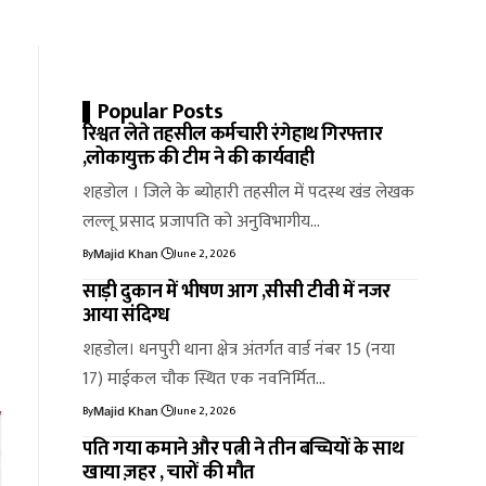
Popular Posts
रिश्वत लेते तहसील कर्मचारी रंगेहाथ गिरफ्तार
,लोकायुक्त की टीम ने की कार्यवाही
शहडोल । जिले के ब्योहारी तहसील में पदस्थ खंड लेखक
लल्लू प्रसाद प्रजापति को अनुविभागीय…
By
June 2, 2026
Majid Khan
साड़ी दुकान में भीषण आग ,सीसी टीवी में नजर
आया संदिग्ध
शहडोल। धनपुरी थाना क्षेत्र अंतर्गत वार्ड नंबर 15 (नया
17) माईकल चौक स्थित एक नवनिर्मित…
By
June 2, 2026
Majid Khan
पति गया कमाने और पत्नी ने तीन बच्चियों के साथ
खाया ज़हर , चारों की मौत