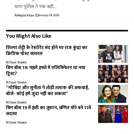
थाना पुलिस ने एक बड़ी…
By
January 24, 2026
Majid Khan
You Might Also Like
शिल्पा शेट्टी के रेस्टोरेंट बंद होने पर राज कुंद्रा का
क्रिप्टिक पोस्ट वायरल
By
Talat Shekh
बिग बॉस 19: पहले हफ्ते में एलिमिनेशन या नया
ट्विस्ट?
By
Talat Shekh
“गोविंदा और सुनीता ने तोड़ी तलाक की अफवाहें,
बोले- कोई हमें जुदा नहीं कर सकता”
By
Talat Shekh
बिग बॉस 19 में हंसी का तूफान, प्रणित मोरे बने 11वें
सदस्य
By
Talat Shekh