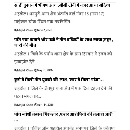
साड़ी दुकान में भीषण आग ,सीसी टीवी में नजर आया संदिग्ध
शहडोल। धनपुरी थाना क्षेत्र अंतर्गत वार्ड नंबर 15 (नया 17)
माईकल चौक स्थित एक नवनिर्मित…
By
June 2, 2026
Majid Khan
पति गया कमाने और पत्नी ने तीन बच्चियों के साथ खाया ज़हर ,
चारों की मौत
शहडोल । जिले के पपौंध थाना क्षेत्र के ग्राम हिरवार में ह्रदय को
झकझोर देने…
By
May 31, 2026
Majid Khan
कुएं में मिली तीन युवकों की लाश, कार में मिला गांजा….
शहडोल । जिले के जैतपुर थाना क्षेत्र में एक दिल दहला देने की
घटना मंगलवार…
By
April 14, 2026
Majid Khan
पांच मवेशी तस्कर गिरफ्तार ,फरार आरोपियों की तलाश जारी
…
शहडोल । पुलिस जोन शहडोल अंतर्गत अनूपपुर जिले के कोतमा