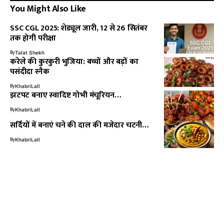
You Might Also Like
SSC CGL 2025: शेड्यूल जारी, 12 से 26 सितंबर
तक होगी परीक्षा
By
Talat Shekh
करेले की कुरकुरी भुजिया: बच्चों और बड़ों का
पसंदीदा स्नैक
By
KhabriLall
झटपट बनाए स्वादिष्ट गोभी मंचूरियन…
By
KhabriLall
सर्दियों में बनाएं चने की दाल की मजेदार चटनी…
By
KhabriLall