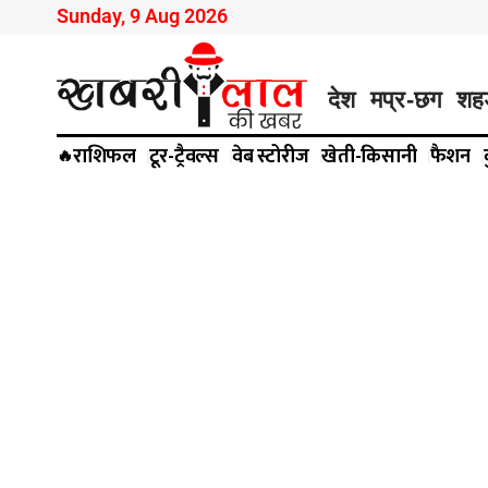
Sunday, 9 Aug 2026
देश
मप्र-छग
शह
राशिफल
टूर-ट्रैवल्स
वेब स्टोरीज
खेती-किसानी
फैशन
🔥