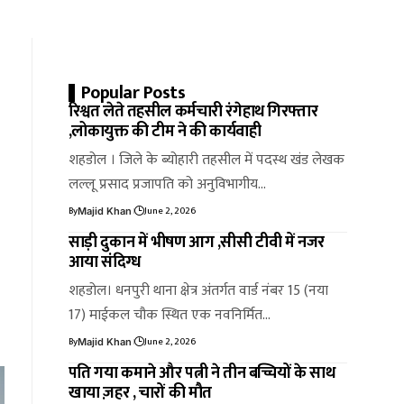
Popular Posts
रिश्वत लेते तहसील कर्मचारी रंगेहाथ गिरफ्तार
,लोकायुक्त की टीम ने की कार्यवाही
शहडोल । जिले के ब्योहारी तहसील में पदस्थ खंड लेखक
लल्लू प्रसाद प्रजापति को अनुविभागीय…
By
June 2, 2026
Majid Khan
साड़ी दुकान में भीषण आग ,सीसी टीवी में नजर
आया संदिग्ध
शहडोल। धनपुरी थाना क्षेत्र अंतर्गत वार्ड नंबर 15 (नया
17) माईकल चौक स्थित एक नवनिर्मित…
By
June 2, 2026
Majid Khan
पति गया कमाने और पत्नी ने तीन बच्चियों के साथ
खाया ज़हर , चारों की मौत