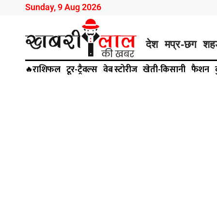
Sunday, 9 Aug 2026
देश
मप्र-छग
शह
राशिफल
टूर-ट्रैवल्स
वेब स्टोरीज
खेती-किसानी
फैशन
🔥