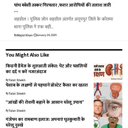
पांच मवेशी तस्कर गिरफ्तार ,फरार आरोपियों की तलाश जारी
…
शहडोल । पुलिस जोन शहडोल अंतर्गत अनूपपुर जिले के कोतमा
थाना पुलिस ने एक बड़ी…
By
January 24, 2026
Majid Khan
You Might Also Like
किडनी डैमेज के शुरुआती संकेत: पेट और पसलियों
का दर्द न करें नजरअंदाज
By
Talat Shekh
पेशाब के लक्षणों से पहचानें प्रोस्टेट कैंसर का खतरा
By
Talat Shekh
“आंखों की रोशनी बढ़ाने के आसान घरेलू उपाय”
By
Talat Shekh
गंजेपन का रामबाण इलाज: अपनाएं घृतकुमारी के
घरेलू नुस्खे