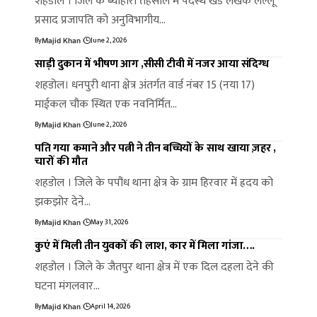
शहडोल । जिले के ब्योहारी तहसील में पदस्थ खंड लेखक लल्लू
प्रसाद प्रजापति को अनुविभागीय…
By
June 2, 2026
Majid Khan
साड़ी दुकान में भीषण आग ,सीसी टीवी में नजर आया संदिग्ध
शहडोल। धनपुरी थाना क्षेत्र अंतर्गत वार्ड नंबर 15 (नया 17)
माईकल चौक स्थित एक नवनिर्मित…
By
June 2, 2026
Majid Khan
पति गया कमाने और पत्नी ने तीन बच्चियों के साथ खाया ज़हर ,
चारों की मौत
शहडोल । जिले के पपौंध थाना क्षेत्र के ग्राम हिरवार में ह्रदय को
झकझोर देने…
By
May 31, 2026
Majid Khan
कुएं में मिली तीन युवकों की लाश, कार में मिला गांजा….
शहडोल । जिले के जैतपुर थाना क्षेत्र में एक दिल दहला देने की
घटना मंगलवार…
By
April 14, 2026
Majid Khan