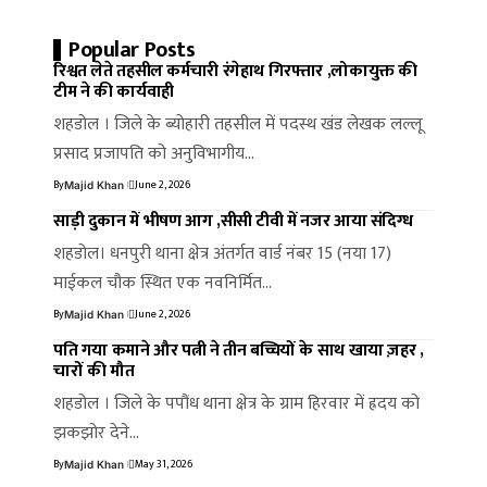
Popular Posts
रिश्वत लेते तहसील कर्मचारी रंगेहाथ गिरफ्तार ,लोकायुक्त की
टीम ने की कार्यवाही
शहडोल । जिले के ब्योहारी तहसील में पदस्थ खंड लेखक लल्लू
प्रसाद प्रजापति को अनुविभागीय…
By
June 2, 2026
Majid Khan
साड़ी दुकान में भीषण आग ,सीसी टीवी में नजर आया संदिग्ध
शहडोल। धनपुरी थाना क्षेत्र अंतर्गत वार्ड नंबर 15 (नया 17)
माईकल चौक स्थित एक नवनिर्मित…
By
June 2, 2026
Majid Khan
पति गया कमाने और पत्नी ने तीन बच्चियों के साथ खाया ज़हर ,
चारों की मौत
शहडोल । जिले के पपौंध थाना क्षेत्र के ग्राम हिरवार में ह्रदय को
झकझोर देने…
By
May 31, 2026
Majid Khan