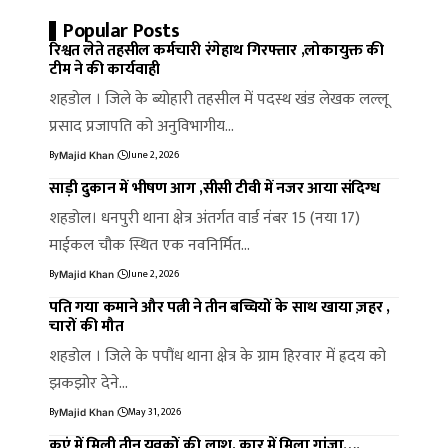
Popular Posts
रिश्वत लेते तहसील कर्मचारी रंगेहाथ गिरफ्तार ,लोकायुक्त की
टीम ने की कार्यवाही
शहडोल । जिले के ब्योहारी तहसील में पदस्थ खंड लेखक लल्लू
प्रसाद प्रजापति को अनुविभागीय…
By
June 2, 2026
Majid Khan
साड़ी दुकान में भीषण आग ,सीसी टीवी में नजर आया संदिग्ध
शहडोल। धनपुरी थाना क्षेत्र अंतर्गत वार्ड नंबर 15 (नया 17)
माईकल चौक स्थित एक नवनिर्मित…
By
June 2, 2026
Majid Khan
पति गया कमाने और पत्नी ने तीन बच्चियों के साथ खाया ज़हर ,
चारों की मौत
शहडोल । जिले के पपौंध थाना क्षेत्र के ग्राम हिरवार में ह्रदय को
झकझोर देने…
By
May 31, 2026
Majid Khan
कुएं में मिली तीन युवकों की लाश, कार में मिला गांजा….