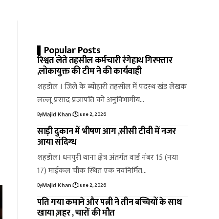
Popular Posts
रिश्वत लेते तहसील कर्मचारी रंगेहाथ गिरफ्तार
,लोकायुक्त की टीम ने की कार्यवाही
शहडोल । जिले के ब्योहारी तहसील में पदस्थ खंड लेखक
लल्लू प्रसाद प्रजापति को अनुविभागीय…
By
June 2, 2026
Majid Khan
साड़ी दुकान में भीषण आग ,सीसी टीवी में नजर
आया संदिग्ध
शहडोल। धनपुरी थाना क्षेत्र अंतर्गत वार्ड नंबर 15 (नया
17) माईकल चौक स्थित एक नवनिर्मित…
By
June 2, 2026
Majid Khan
पति गया कमाने और पत्नी ने तीन बच्चियों के साथ
खाया ज़हर , चारों की मौत