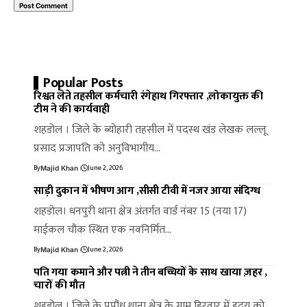
Popular Posts
रिश्वत लेते तहसील कर्मचारी रंगेहाथ गिरफ्तार ,लोकायुक्त की
टीम ने की कार्यवाही
शहडोल । जिले के ब्योहारी तहसील में पदस्थ खंड लेखक लल्लू
प्रसाद प्रजापति को अनुविभागीय…
By
June 2, 2026
Majid Khan
साड़ी दुकान में भीषण आग ,सीसी टीवी में नजर आया संदिग्ध
शहडोल। धनपुरी थाना क्षेत्र अंतर्गत वार्ड नंबर 15 (नया 17)
माईकल चौक स्थित एक नवनिर्मित…
By
June 2, 2026
Majid Khan
पति गया कमाने और पत्नी ने तीन बच्चियों के साथ खाया ज़हर ,
चारों की मौत
शहडोल । जिले के पपौंध थाना क्षेत्र के ग्राम हिरवार में ह्रदय को