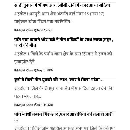
साड़ी दुकान में भीषण आग ,सीसी टीवी में नजर आया संदिग्ध
शहडोल। धनपुरी थाना क्षेत्र अंतर्गत वार्ड नंबर 15 (नया 17)
माईकल चौक स्थित एक नवनिर्मित…
By
June 2, 2026
Majid Khan
पति गया कमाने और पत्नी ने तीन बच्चियों के साथ खाया ज़हर ,
चारों की मौत
शहडोल । जिले के पपौंध थाना क्षेत्र के ग्राम हिरवार में ह्रदय को
झकझोर देने…
By
May 31, 2026
Majid Khan
कुएं में मिली तीन युवकों की लाश, कार में मिला गांजा….
शहडोल । जिले के जैतपुर थाना क्षेत्र में एक दिल दहला देने की
घटना मंगलवार…
By
April 14, 2026
Majid Khan
पांच मवेशी तस्कर गिरफ्तार ,फरार आरोपियों की तलाश जारी
…
शहडोल । पुलिस जोन शहडोल अंतर्गत अनूपपुर जिले के कोतमा