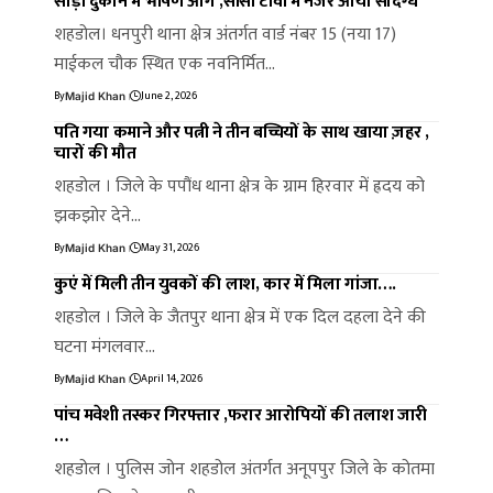
साड़ी दुकान में भीषण आग ,सीसी टीवी में नजर आया संदिग्ध
शहडोल। धनपुरी थाना क्षेत्र अंतर्गत वार्ड नंबर 15 (नया 17)
माईकल चौक स्थित एक नवनिर्मित…
By
June 2, 2026
Majid Khan
पति गया कमाने और पत्नी ने तीन बच्चियों के साथ खाया ज़हर ,
चारों की मौत
शहडोल । जिले के पपौंध थाना क्षेत्र के ग्राम हिरवार में ह्रदय को
झकझोर देने…
By
May 31, 2026
Majid Khan
कुएं में मिली तीन युवकों की लाश, कार में मिला गांजा….
शहडोल । जिले के जैतपुर थाना क्षेत्र में एक दिल दहला देने की
घटना मंगलवार…
By
April 14, 2026
Majid Khan
पांच मवेशी तस्कर गिरफ्तार ,फरार आरोपियों की तलाश जारी
…
शहडोल । पुलिस जोन शहडोल अंतर्गत अनूपपुर जिले के कोतमा