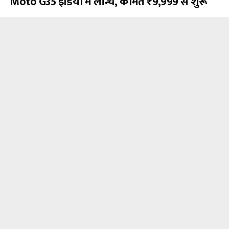
Moto G35 इंडिया में लॉन्च, कीमत ₹9,999 से शुरू