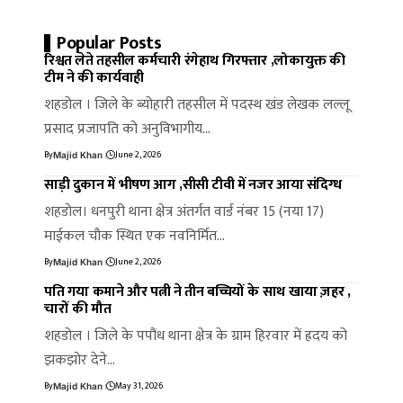
Popular Posts
रिश्वत लेते तहसील कर्मचारी रंगेहाथ गिरफ्तार ,लोकायुक्त की
टीम ने की कार्यवाही
शहडोल । जिले के ब्योहारी तहसील में पदस्थ खंड लेखक लल्लू
प्रसाद प्रजापति को अनुविभागीय…
By
June 2, 2026
Majid Khan
साड़ी दुकान में भीषण आग ,सीसी टीवी में नजर आया संदिग्ध
शहडोल। धनपुरी थाना क्षेत्र अंतर्गत वार्ड नंबर 15 (नया 17)
माईकल चौक स्थित एक नवनिर्मित…
By
June 2, 2026
Majid Khan
पति गया कमाने और पत्नी ने तीन बच्चियों के साथ खाया ज़हर ,
चारों की मौत
शहडोल । जिले के पपौंध थाना क्षेत्र के ग्राम हिरवार में ह्रदय को
झकझोर देने…
By
May 31, 2026
Majid Khan