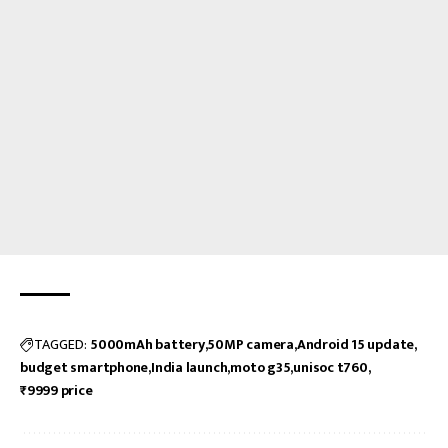
TAGGED:
5000mAh battery
50MP camera
Android 15 update
budget smartphone
India launch
moto g35
unisoc t760
₹9999 price