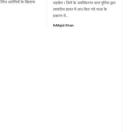
ं लिप्त आरोपियों के खिलाफ
शहडोल । जिले के जयसिंहनगर थाना पुलिस द्वारा
लावारिस हालत में जप्त किए गये गांजा के
प्रकरण में…
By
Majid Khan