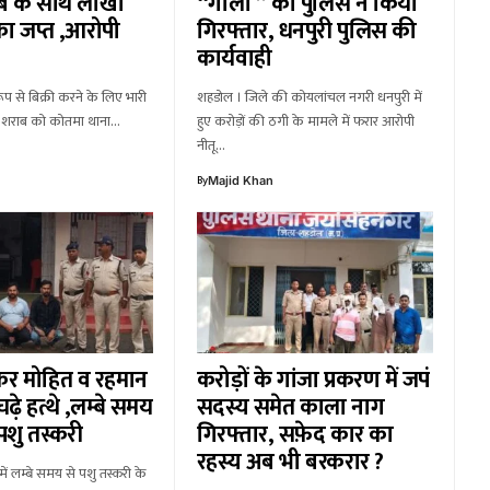
ब के साथ लाखों
“गोली ” को पुलिस ने किया
ा जप्त ,आरोपी
गिरफ्तार, धनपुरी पुलिस की
कार्यवाही
प से बिक्री करने के लिए भारी
शहडोल । जिले की कोयलांचल नगरी धनपुरी में
गयी शराब को कोतमा थाना…
हुए करोड़ों की ठगी के मामले में फरार आरोपी
नीतू…
By
Majid Khan
कर मोहित व रहमान
करोड़ों के गांजा प्रकरण में जपं
ढ़े हत्थे ,लम्बे समय
सदस्य समेत काला नाग
पशु तस्करी
गिरफ्तार, सफ़ेद कार का
रहस्य अब भी बरकरार ?
ें लम्बे समय से पशु तस्करी के