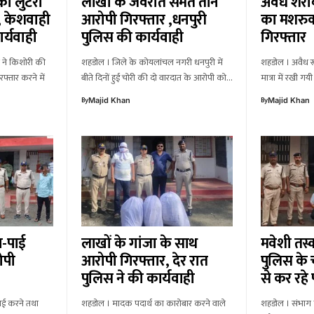
ा लुटेरा
लाखों के जेवरात समेत तीन
अवैध शरा
े, केशवाही
आरोपी गिरफ्तार ,धनपुरी
का मशरुक
र्यवाही
पुलिस की कार्यवाही
गिरफ्तार
 ने किशोरी की
शहडोल । जिले के कोयलांचल नगरी धनपुरी में
शहडोल । अवैध रू
फ्तार करने में
बीते दिनों हुई चोरी की दो वारदात के आरोपी को…
मात्रा में रखी 
By
By
Majid Khan
Majid Khan
ा-पाई
लाखों के गांजा के साथ
मवेशी तस्
ोपी
आरोपी गिरफ्तार, देर रात
पुलिस के च
पुलिस ने की कार्यवाही
से कर रहे 
ाई करने तथा
शहडोल । मादक पदार्थ का कारोबार करने वाले
शहडोल । संभाग म