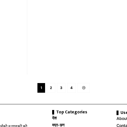
1
2
3
4
Top Categories
Use
देश
Abou
मप्र-छग
Cont
दर्शको व पाठकों को