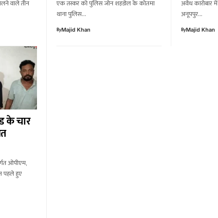
ालने वाले तीन
एक तस्कर को पुलिस जोन शहडोल के कोतमा
अवैध कारोबार मे
थाना पुलिस…
अनूपपुर…
By
By
Majid Khan
Majid Khan
ड के चार
ेत
तर्गत ओपीएम,
 पहले हुए