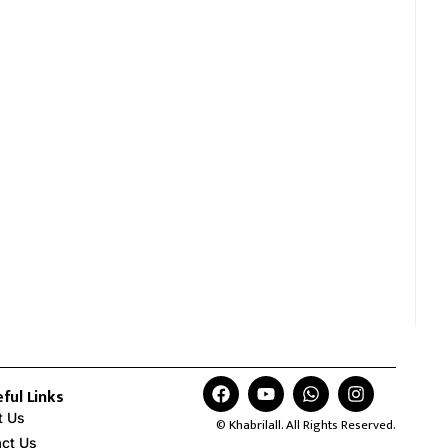
ful Links
t Us
© Khabrilall. All Rights Reserved.
act Us