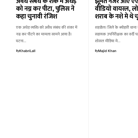
अवैध संबंध के शक में अधेड़
झूमते नजर आए 
को नग्न कर पीटा, पुलिस ने
वीडियो वायरल, लो
कहा चुनावी रंजिश
शराब के नशे मे थे च
एक अधेड़ व्यक्ति को अवैध संबंध की शंका में
शहडोल। जिले के ब्योहारी थाना
नग्न कर पीटने का मामला सामने आया है।
सहायक उपनिरीक्षक का वर्दी पह
घटना…
शोसल मीडिया मे…
By
By
KhabriLall
Majid Khan