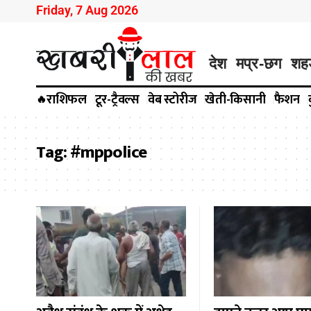
Friday, 7 Aug 2026
देश
मप्र-छग
शह
राशिफल
टूर-ट्रैवल्स
वेब स्टोरीज
खेती-किसानी
फैशन
🔥
Tag:
#mppolice