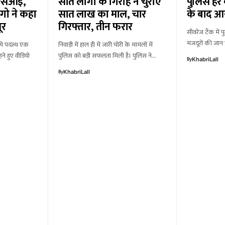
एएसआई,
सात लोगों के गिरोह ने चुराए
पुलिस हर 
गो ने कहा
सात लाख का माल, चार
के बाद आये
ूर
गिरफ्तार, तीन फरार
सीवरेज टैंक में पु
मजदूरों की जा
 मे पदस्थ एक
निवाड़ी में हाल ही में जारी चोरी के मामलों में
ने हुए वीडियो
पुलिस को बड़ी सफलता मिली है। पुलिस ने…
By
KhabriLall
By
KhabriLall