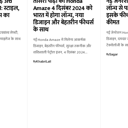
नई 3rd
तीसरी पीढ़ी का Honda
नई जेनर
: स्टाइल,
Amaze 4 दिसंबर 2024 को
लॉन्च से प
ंस का
भारत में होगा लॉन्च, नया
इसके फीच
डिजाइन और बेहतरीन फीचर्स
कीमत
के साथ
डवांस्ड सेफ्टी,
नई जेनरेशन Ho
र माइलेज के साथ
डिजाइन, दमदार स
नई Honda Amaze में मिलेगा आकर्षक
…
टेक्नोलॉजी के
डिजाइन, बेहतरीन फीचर्स, सुरक्षा तकनीक और
शक्तिशाली पेट्रोल इंजन, 4 दिसंबर 2024…
By
Sagar
By
KhabriLall