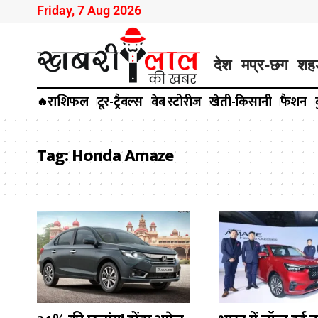
Friday, 7 Aug 2026
देश
मप्र-छग
शह
राशिफल
टूर-ट्रैवल्स
वेब स्टोरीज
खेती-किसानी
फैशन
🔥
Tag:
Honda Amaze