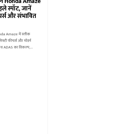
ेशन Honda Amaze
हले स्पॉट, जानें
र्स और संभावित
nda Amaze में स्लीक
ेफ्टी फीचर्स और मॉडर्न
 साथ ADAS का विकल्प,…