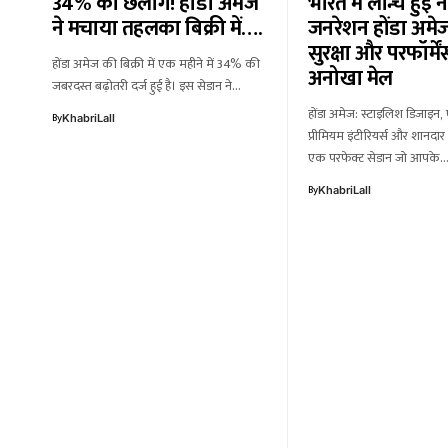
34% की छलांग! होंडा अमेज
भारत में लॉन्च हुई 
ने मचाया तहलका बिक्री में….
जनरेशन होंडा अमेज
सुरक्षा और परफॉर्मे
होंडा अमेज की बिक्री में एक महीने में 34% की
अनोखा मेल
जबरदस्त बढ़ोतरी दर्ज हुई है। इस सेडान ने…
होंडा अमेज: स्टाइलिश डिजाइन, ए
By
KhabriLall
प्रीमियम इंटीरियर्स और शानदा
एक परफेक्ट सेडान जो आपके
By
KhabriLall