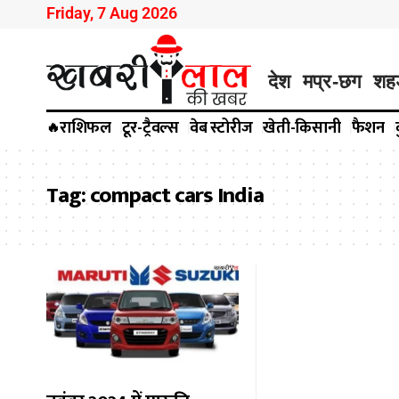
Friday, 7 Aug 2026
देश
मप्र-छग
शह
राशिफल
टूर-ट्रैवल्स
वेब स्टोरीज
खेती-किसानी
फैशन
🔥
Tag:
compact cars India